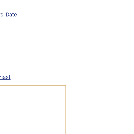
s-Date
nast