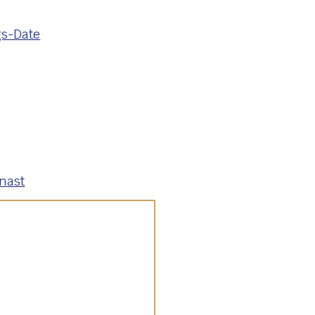
s-Date
nast