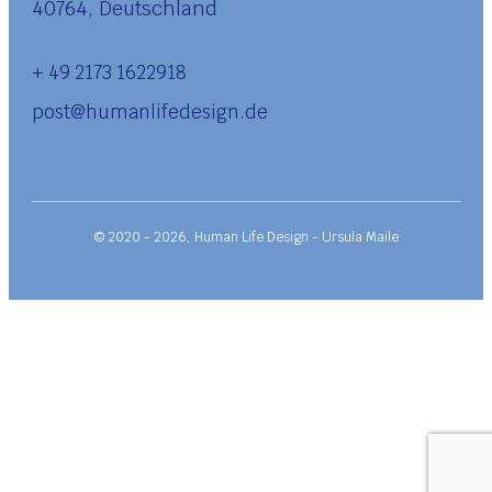
40764, Deutschland
+ 49 2173 1622918
post@humanlifedesign.de
© 2020 -
2026
,
Human Life Design - Ursula Maile