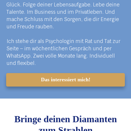
Glück. Folge deiner Lebensaufgabe. Lebe deine
Talente. Im Business und im Privatleben. Und
mache Schluss mit den Sorgen, die dir Energie
und Freude rauben.
Ich stehe dir als Psychologin mit Rat und Tat zur
Seite – im wöchentlichen Gespräch und per
WhatsApp. Zwei volle Monate lang. Individuell
und flexibel.
Das interessiert mich
!
Bringe deinen Diamanten
zum Strahlen